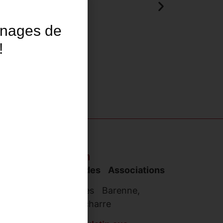
gnages de
!
Contact :
Collectif Souletin
Maison des Associations
14 Rue des Frères Barenne,
64130 Mauléon-Licharre