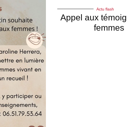
Actu flash
Appel aux témoi
femmes 
Les Horaires D'Accueil :
Du lundi au Jeudi :
9 h – 12 h /
14 – 17 h
Le vendredi : 9 h – 12 h
Epicerie Sociale :