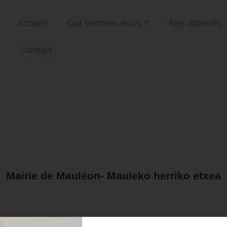
Accueil
Qui sommes-nous ?
Nos activités
s
Contact
Mairie de Mauléon- Mauleko herriko etxea