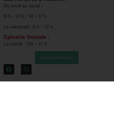
Du lundi au Jeudi :
9 h – 12 h /
14 – 17 h
Le vendredi : 9 h – 12 h
Epicerie Sociale :
Le mardi : 13h – 17 h
Devenir Adhérent