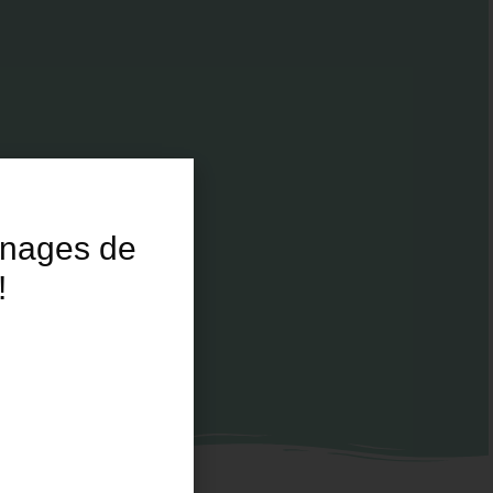
gnages de
!