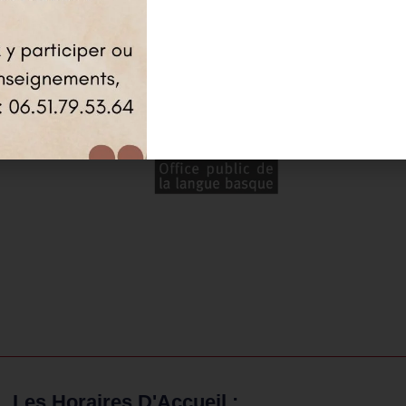
OPLB – EEP
Les Horaires D'Accueil :