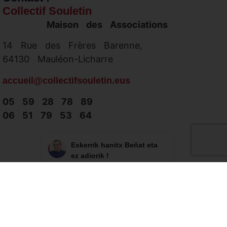
Collectif Souletin
Maison des Associations
14 Rue des Frères Barenne,
64130 Mauléon-Licharre
accueil@collectifsouletin.eus
05 59 28 78 89
06 51 79 53 64
Eskerrik hanitx Beñat eta
ez adiorik !