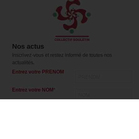
Nos actus
Inscrivez-vous et restez informé de toutes nos
actualités.
Entrez votre PRENOM
Entrez votre NOM
Veuillez renseigner
votre adresse email
pour vous inscrire
Rester informé